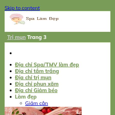
Skip to content
Trị mụn
Trang 3
Địa chỉ Spa/TMV làm đẹp
Địa chỉ tắm trắng
Địa chỉ trị mụn
Địa chỉ phun xăm
Địa chỉ Giảm béo
Làm đẹp
Giảm cân
Tắm trắng