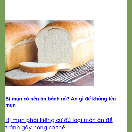
Bị mụn có nên ăn bánh mì? Ăn gì để không lên
mụn
Bị mụn phải kiêng cữ đủ loại món ăn để
tránh gây nóng cơ thể...