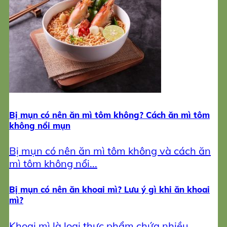
Bị mụn có nên ăn mì tôm không? Cách ăn mì tôm
không nổi mụn
Bị mụn có nên ăn mì tôm không và cách ăn
mì tôm không nổi...
Bị mụn có nên ăn khoai mì? Lưu ý gì khi ăn khoai
mì?
Khoai mì là loại thực phẩm chứa nhiều