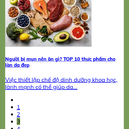
Người bị mụn nên ăn gì? TOP 10 thực phẩm cho
làn da đẹp
Việc thiết lập chế độ dinh dưỡng khoa học,
lành mạnh có thể giúp da...
1
2
3
4