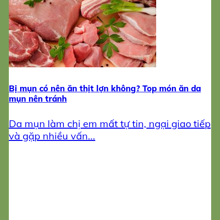
Trị mụn
Sản phẩm làm đẹp
đăng ký
Bị mụn có nên ăn thịt lợn không? Top món ăn da
mụn nên tránh
Da mụn làm chị em mất tự tin, ngại giao tiếp
và gặp nhiều vấn...