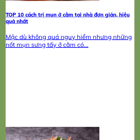
TOP 10 cách trị mụn ở cằm tại nhà đơn giản, hiệu
quả nhất
Mặc dù không quá nguy hiểm nhưng những
nốt mụn sưng tấy ở cằm có...