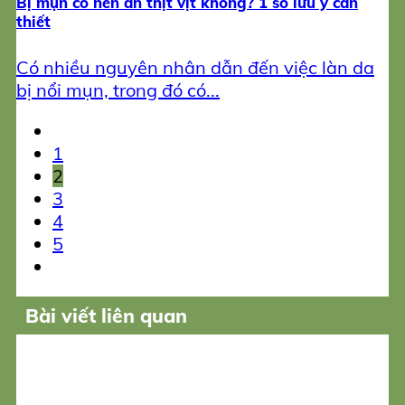
Bị mụn có nên ăn thịt vịt không? 1 số lưu ý cần
thiết
Có nhiều nguyên nhân dẫn đến việc làn da
bị nổi mụn, trong đó có...
1
2
3
4
5
Bài viết liên quan