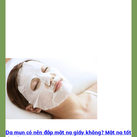
Da mụn có nên đắp mặt nạ giấy không? Mặt nạ tốt