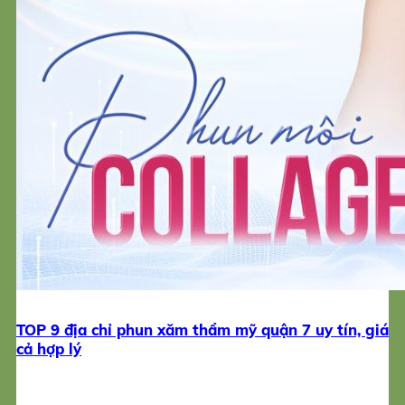
TOP 9 địa chỉ phun xăm thẩm mỹ quận 7 uy tín, giá
cả hợp lý