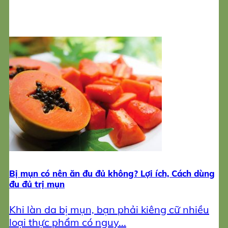
Bị mụn có nên ăn đu đủ không? Lợi ích, Cách dùng
đu đủ trị mụn
Khi làn da bị mụn, bạn phải kiêng cữ nhiều
loại thực phẩm có nguy...