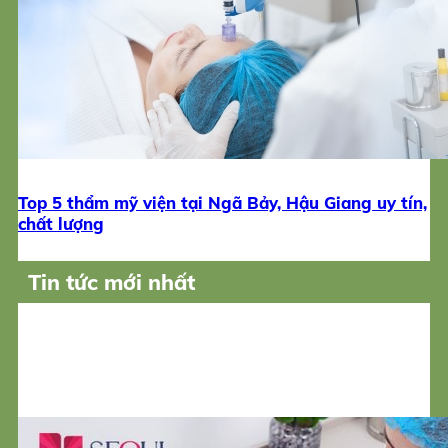
Top 5 thẩm mỹ viện tại Ngã Bảy, Hậu Giang uy tín,
chất lượng
Tin tức mới nhất