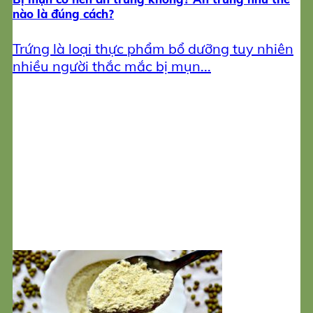
nào là đúng cách?
Trứng là loại thực phẩm bổ dưỡng tuy nhiên
nhiều người thắc mắc bị mụn...