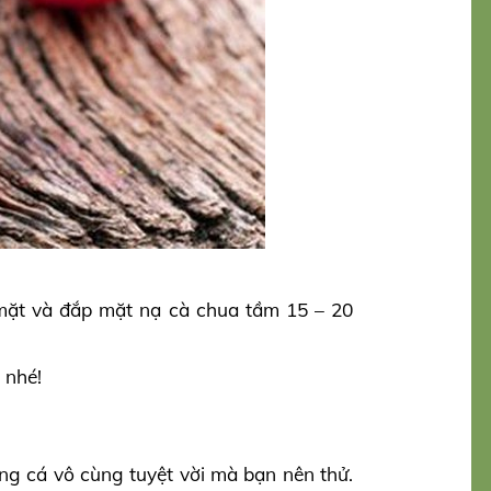
 mặt và đắp mặt nạ cà chua tầm 15 – 20
 nhé!
ứng cá vô cùng tuyệt vời mà bạn nên thử.