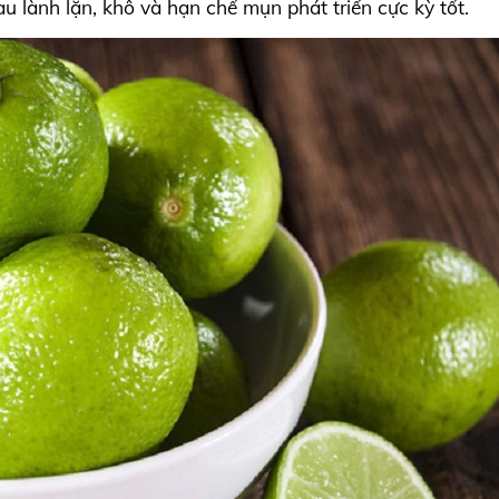
lành lặn, khô và hạn chế mụn phát triển cực kỳ tốt.