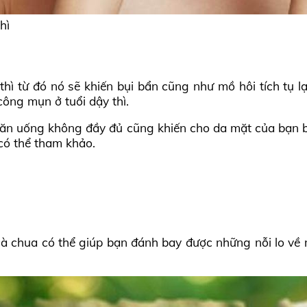
hì
ì từ đó nó sẽ khiến bụi bẩn cũng như mồ hôi tích tụ lạ
công mụn ở tuổi dậy thì.
a, ăn uống không đầy đủ cũng khiến cho da mặt của bạn b
có thể tham khảo.
g cà chua có thể giúp bạn đánh bay được những nỗi lo v