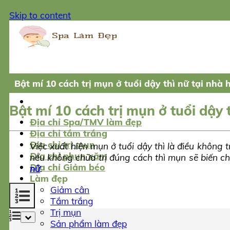
Skip to content
Bật mí 10 cách trị mụn ở tuổi dậy thì nữ tại nhà 
Bật mí 10 cách trị mụn ở tuổi dậy 
Địa chỉ Spa/TMV làm đẹp
Địa chỉ tắm trắng
Địa chỉ trị mụn
Việc xuất hiện mụn ở tuổi dậy thì là điều không 
Địa chỉ phun xăm
nếu không chữa trị đúng cách thì mụn sẽ biến ch
Địa chỉ Giảm béo
nữ
.
Làm đẹp
Giảm cân
Tắm trắng
Trị mụn
Sản phẩm làm đẹp