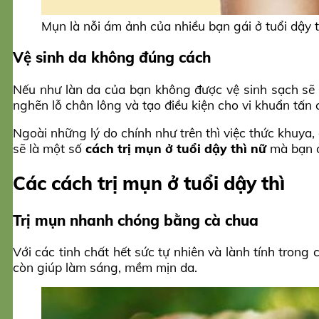
Mụn là nỗi ám ảnh của nhiều bạn gái ở tuổi dậy t
Vệ sinh da không đúng cách
Nếu như làn da của bạn không được vệ sinh sạch sẽ th
nghẽn lỗ chân lông và tạo điều kiện cho vi khuẩn tấn 
Ngoài những lý do chính như trên thì việc thức khuy
sẽ là một số
cách trị mụn ở tuổi dậy thì nữ
mà bạn 
Các cách trị mụn ở tuổi dậy thì
Trị mụn nhanh chóng bằng cà chua
Với các tinh chất hết sức tự nhiên và lành tính tron
còn giúp làm sáng, mềm mịn da.