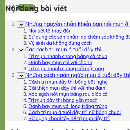
Nội dung bài viết
đăng ký
Những nguyên nhân khiến bạn nổi mụn ở t
Nội tiết tố thay đổi
Sử dụng các sản phẩm da chăm sóc không đ
Vệ sinh da không đúng cách
Các cách trị mụn ở tuổi dậy thì
Trị mụn nhanh chóng bằng cà chua
Đánh bay mụn chỉ với chanh
Trị mụn nhanh chóng với mật ong
Những cách ngăn ngừa mụn ở tuổi dậy th
Cách trị mụn dậy thì bằng bột nghệ
Cải thiện mụn dậy thì với nha đam
Xóa sạch nốt mụn bằng rau diếp cá
Trị mụn dậy thì bằng yến mạch
Đánh bay mụn với lòng trắng trứng
Cách trị mụn ở tuổi dậy thì nữ bằng chuối
Sử dụng khoai tây để trị mụn dậy thì