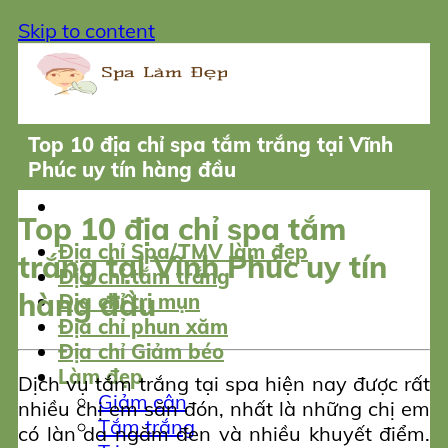
Skip to content
Top 10 địa chỉ spa tắm trắng tại Vĩnh
Phúc uy tín hàng đầu
Top 10 địa chỉ spa tắm
Địa chỉ Spa/TMV làm đẹp
trắng tại Vĩnh Phúc uy tín
Địa chỉ tắm trắng
hàng đầu
Địa chỉ trị mụn
Địa chỉ phun xăm
Địa chỉ Giảm béo
Làm đẹp
Dịch vụ tắm trắng tại spa hiện nay được rất
Giảm cân
nhiều chị em săn đón, nhất là những chị em
Tắm trắng
có làn da ngăm đen và nhiều khuyết điểm.