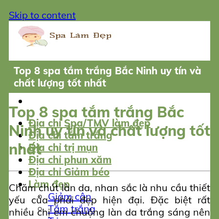
Skip to content
Top 8 spa tắm trắng Bắc Ninh uy tín và
chất lượng tốt nhất
Top 8 spa tắm trắng Bắc
Địa chỉ Spa/TMV làm đẹp
Ninh uy tín và chất lượng tốt
Địa chỉ tắm trắng
nhất
Địa chỉ trị mụn
Địa chỉ phun xăm
Địa chỉ Giảm béo
Làm đẹp
Chăm chút làn da, nhan sắc là nhu cầu thiết
Giảm cân
yếu của phái đẹp hiện đại. Đặc biệt rất
Tắm trắng
nhiều chị em chuộng làn da trắng sáng nên