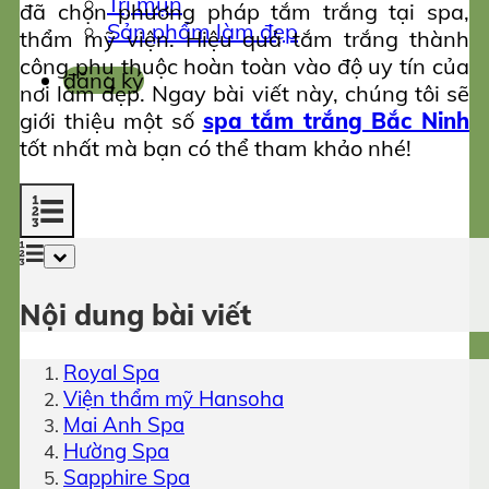
Trị mụn
đã chọn phương pháp tắm trắng tại spa,
Sản phẩm làm đẹp
thẩm mỹ viện. Hiệu quả tắm trắng thành
công phụ thuộc hoàn toàn vào độ uy tín của
đăng ký
nơi làm đẹp. Ngay bài viết này, chúng tôi sẽ
giới thiệu một số
spa tắm trắng Bắc Ninh
tốt nhất mà bạn có thể tham khảo nhé!
Nội dung bài viết
Royal Spa
Viện thẩm mỹ Hansoha
Mai Anh Spa
Hường Spa
Sapphire Spa