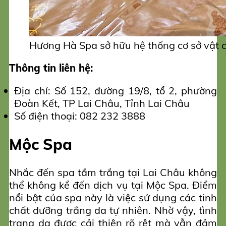
Hương Hà Spa sở hữu hệ thống cơ sở vật c
Thông tin liên hệ:
Địa chỉ: Số 152, đường 19/8, tổ 2, phường
Đoàn Kết, TP Lai Châu, Tỉnh Lai Châu
Số điện thoại: 082 232 3888
Mộc Spa
Nhắc đến spa tắm trắng tại Lai Châu không
thể không kể đến dịch vụ tại Mộc Spa. Điểm
nổi bật của spa này là việc sử dụng các tinh
chất dưỡng trắng da tự nhiên. Nhờ vậy, tình
trạng da được cải thiện rõ rệt mà vẫn đảm