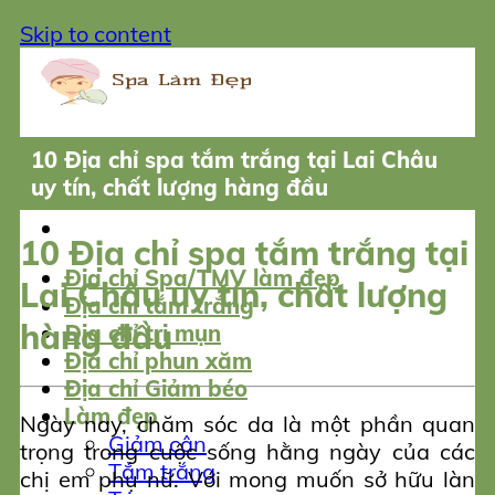
Skip to content
10 Địa chỉ spa tắm trắng tại Lai Châu
uy tín, chất lượng hàng đầu
10 Địa chỉ spa tắm trắng tại
Địa chỉ Spa/TMV làm đẹp
Lai Châu uy tín, chất lượng
Địa chỉ tắm trắng
hàng đầu
Địa chỉ trị mụn
Địa chỉ phun xăm
Địa chỉ Giảm béo
Làm đẹp
Ngày nay, chăm sóc da là một phần quan
Giảm cân
trọng trong cuộc sống hằng ngày của các
Tắm trắng
chị em phụ nữ. Với mong muốn sở hữu làn