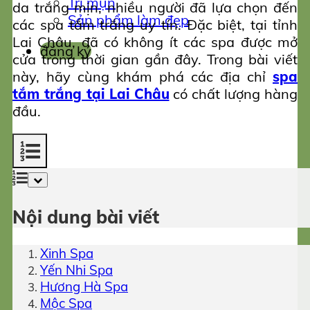
Trị mụn
da trắng mịn, nhiều người đã lựa chọn đến
Sản phẩm làm đẹp
các spa tắm trắng uy tín. Đặc biệt, tại tỉnh
Lai Châu, đã có không ít các spa được mở
đăng ký
cửa trong thời gian gần đây. Trong bài viết
này, hãy cùng khám phá các địa chỉ
spa
tắm trắng tại Lai Châu
có chất lượng hàng
đầu.
Nội dung bài viết
Xinh Spa
Yến Nhi Spa
Hương Hà Spa
Mộc Spa