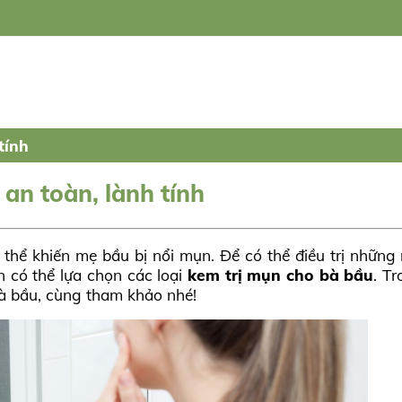
tính
 an toàn, lành tính
ó thể khiến mẹ bầu bị nổi mụn. Để có thể điều trị nhữ
n có thể lựa chọn các loại
kem trị mụn cho bà bầu
. Tr
bà bầu, cùng tham khảo nhé!