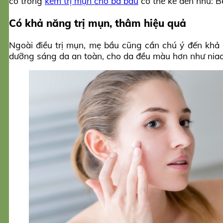
có trong
kem trị mụn cho bà bầu
có thể kể đến như: Be
Có khả năng trị mụn, thâm hiệu quả
Ngoài điều trị mụn, mẹ bầu cũng cần chú ý đến kh
dưỡng sáng da an toàn, cho da đều màu hơn như niac