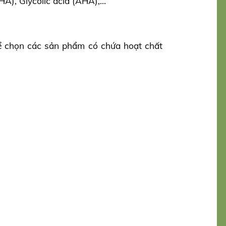
BHA), Glycolic acid (AHA),…
ể chọn các sản phẩm có chứa hoạt chất