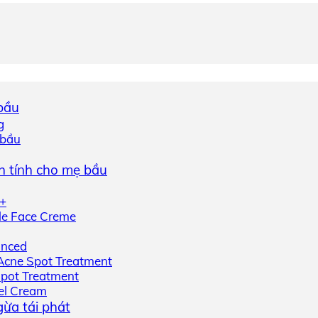
 bầu
g
 bầu
nh tính cho mẹ bầu
o+
le Face Creme
anced
Acne Spot Treatment
Spot Treatment
el Cream
ừa tái phát