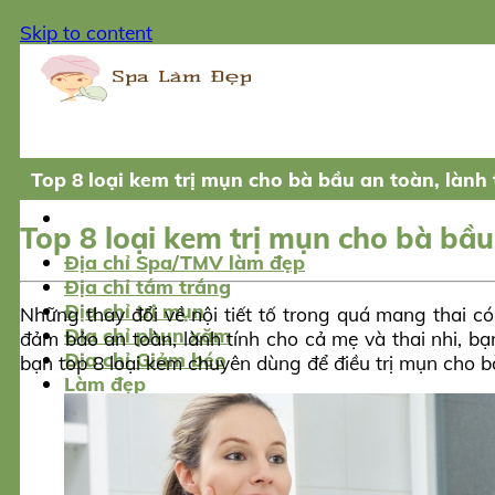
Skip to content
Top 8 loại kem trị mụn cho bà bầu an toàn, lành 
Top 8 loại kem trị mụn cho bà bầu
Địa chỉ Spa/TMV làm đẹp
Địa chỉ tắm trắng
Địa chỉ trị mụn
Những thay đổi về nội tiết tố trong quá mang thai c
Địa chỉ phun xăm
đảm bảo an toàn, lành tính cho cả mẹ và thai nhi, bạ
Địa chỉ Giảm béo
bạn top 8 loại kem chuyên dùng để điều trị mụn cho 
Làm đẹp
Giảm cân
Tắm trắng
Trị mụn
Sản phẩm làm đẹp