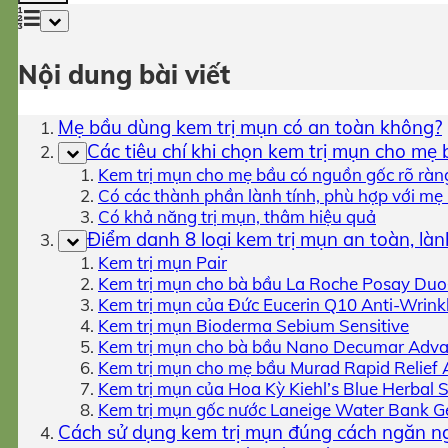
Nội dung bài viết
Mẹ bầu dùng kem trị mụn có an toàn không?
Các tiêu chí khi chọn kem trị mụn cho mẹ
Kem trị mụn cho mẹ bầu có nguồn gốc rõ ràn
Có các thành phần lành tính, phù hợp với mẹ
Có khả năng trị mụn, thâm hiệu quả
Điểm danh 8 loại kem trị mụn an toàn, là
Kem trị mụn Pair
Kem trị mụn cho bà bầu La Roche Posay Du
Kem trị mụn của Đức Eucerin Q10 Anti-Wrink
Kem trị mụn Bioderma Sebium Sensitive
Kem trị mụn cho bà bầu Nano Decumar Adv
Kem trị mụn cho mẹ bầu Murad Rapid Relief 
Kem trị mụn của Hoa Kỳ Kiehl’s Blue Herbal 
Kem trị mụn gốc nước Laneige Water Bank G
Cách sử dụng kem trị mụn đúng cách ngăn ng