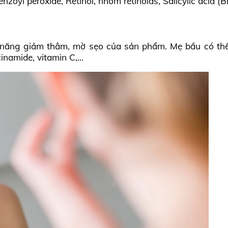
nzoyl peroxide, Retinol, nhóm retinoids, Salicylic acid (
ả năng giảm thâm, mờ sẹo của sản phẩm. Mẹ bầu có th
inamide, vitamin C,…