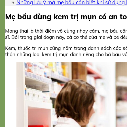
Những lưu ý mà mẹ bầu cần biết khi sử dụng 
Mẹ bầu dùng kem trị mụn có an t
Mang thai là thời điểm vô cùng nhạy cảm, mẹ bầu cần
sĩ. Bởi trong giai đoạn này, cả cơ thể của mẹ và bé đ
Kem, thuốc trị mụn cũng nằm trong danh sách các sả
thận những loại kem trị mụn dành riêng cho bà bầu v