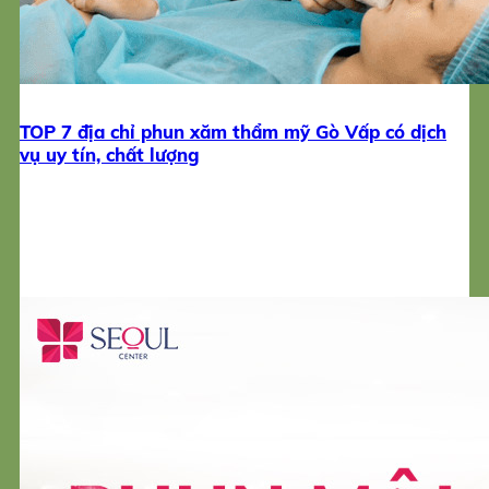
TOP 7 địa chỉ phun xăm thẩm mỹ Gò Vấp có dịch
vụ uy tín, chất lượng