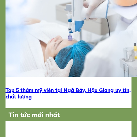
Top 5 thẩm mỹ viện tại Ngã Bảy, Hậu Giang uy tín,
chất lượng
Tin tức mới nhất