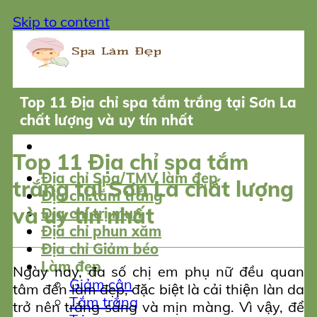
Skip to content
Top 11 Địa chỉ spa tắm trắng tại Sơn La
chất lượng và uy tín nhất
Top 11 Địa chỉ spa tắm
Địa chỉ Spa/TMV làm đẹp
trắng tại Sơn La chất lượng
Địa chỉ tắm trắng
và uy tín nhất
Địa chỉ trị mụn
Địa chỉ phun xăm
Địa chỉ Giảm béo
Làm đẹp
Ngày nay, đa số chị em phụ nữ đều quan
Giảm cân
tâm đến làm đẹp, đặc biệt là cải thiện làn da
Tắm trắng
trở nên trắng sáng và mịn màng. Vì vậy, để