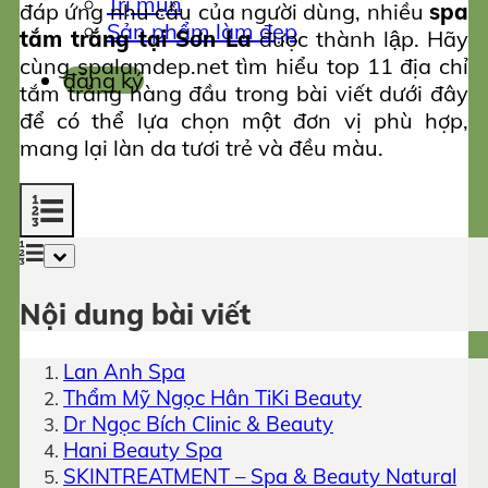
Trị mụn
đáp ứng nhu cầu của người dùng, nhiều
spa
Sản phẩm làm đẹp
tắm trắng tại Sơn La
được thành lập. Hãy
cùng spalamdep.net tìm hiểu top 11 địa chỉ
đăng ký
tắm trắng hàng đầu trong bài viết dưới đây
để có thể lựa chọn một đơn vị phù hợp,
mang lại làn da tươi trẻ và đều màu.
Nội dung bài viết
Lan Anh Spa
Thẩm Mỹ Ngọc Hân TiKi Beauty
Dr Ngọc Bích Clinic & Beauty
Hani Beauty Spa
SKINTREATMENT – Spa & Beauty Natural