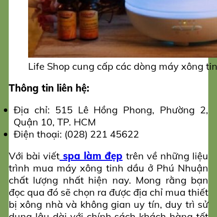
Life Shop cung cấp các dòng máy xông ti
Thông tin liên hệ:
Địa chỉ: 515 Lê Hồng Phong, Phường 2,
Quận 10, TP. HCM
Điện thoại: (028) 221 45622
Với bài viết
spa làm đẹp
trên về những liệu
trình mua máy xông tinh dầu ở Phú Nhuận
chất lượng nhất hiện nay. Mong rằng bạn
đọc qua đó sẽ chọn ra được địa chỉ mua thiết
bị xông nhà và không gian uy tín, duy trì sử
dụng lâu dài với chính sách khách hàng tốt