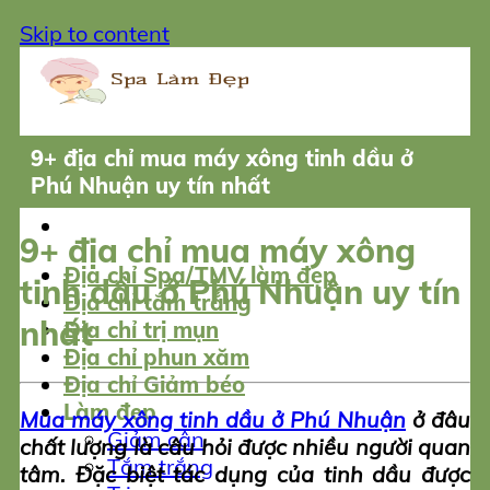
Skip to content
9+ địa chỉ mua máy xông tinh dầu ở
Phú Nhuận uy tín nhất
9+ địa chỉ mua máy xông
Địa chỉ Spa/TMV làm đẹp
tinh dầu ở Phú Nhuận uy tín
Địa chỉ tắm trắng
nhất
Địa chỉ trị mụn
Địa chỉ phun xăm
Địa chỉ Giảm béo
Làm đẹp
Mua máy xông tinh dầu ở Phú Nhuận
ở đâu
Giảm cân
chất lượng là câu hỏi được nhiều người quan
Tắm trắng
tâm. Đặc biệt tác dụng của tinh dầu được