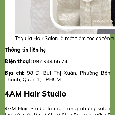
Tequila Hair Salon là một tiệm tóc có tên t
Thông tin liên h
ệ
Điện thoại:
097 944 66 74
Địa chỉ:
98 Đ. Bùi Thị Xuân, Phường Bến
Thành, Quận 1, TPHCM
4AM Hair Studio
4AM Hair Studio là một trong những salon
tóc có sức thu hút nhất hiện nay, với số