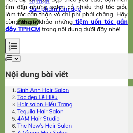
Trị mụn
tìm đến những salon có nhiều thợ tóc giỏi,
Sản phẩm làm đẹp
làm tóc cẩn thận và chi phí phải chăng. Hãy
cùng tham khảo những
tiệm uốn tóc gần
đăng ký
đây TPHCM
trong nội dung dưới đây nhé!
Nội dung bài viết
Sinh Anh Hair Salon
Tóc đẹp Lê Hiếu
Hair salon Hiếu Trang
Tequila Hair Salon
4AM Hair Studio
The New’s Hair Salon
A Vòong Hair Salon