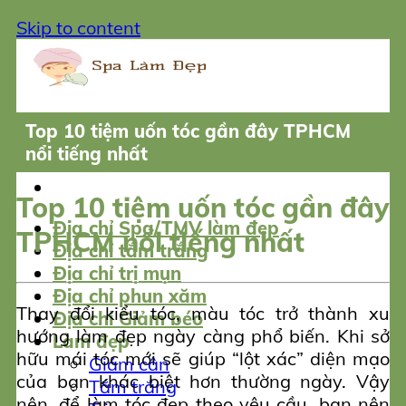
Skip to content
Top 10 tiệm uốn tóc gần đây TPHCM
nổi tiếng nhất
Top 10 tiệm uốn tóc gần đây
Địa chỉ Spa/TMV làm đẹp
TPHCM nổi tiếng nhất
Địa chỉ tắm trắng
Địa chỉ trị mụn
Địa chỉ phun xăm
Thay đổi kiểu tóc, màu tóc trở thành xu
Địa chỉ Giảm béo
hướng làm đẹp ngày càng phổ biến. Khi sở
Làm đẹp
hữu mái tóc mới sẽ giúp “lột xác” diện mạo
Giảm cân
của bạn khác biệt hơn thường ngày. Vậy
Tắm trắng
nên, để làm tóc đẹp theo yêu cầu, bạn nên