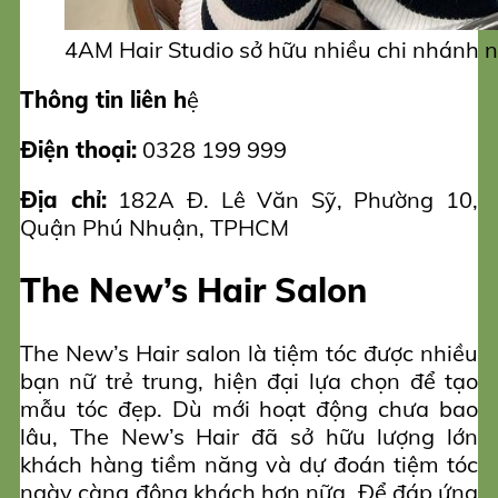
4AM Hair Studio sở hữu nhiều chi nhánh n
Thông tin liên h
ệ
Điện thoại:
0328 199 999
Địa chỉ:
182A Đ. Lê Văn Sỹ, Phường 10,
Quận Phú Nhuận, TPHCM
The New’s Hair Salon
The New’s Hair salon là tiệm tóc được nhiều
bạn nữ trẻ trung, hiện đại lựa chọn để tạo
mẫu tóc đẹp. Dù mới hoạt động chưa bao
lâu, The New’s Hair đã sở hữu lượng lớn
khách hàng tiềm năng và dự đoán tiệm tóc
ngày càng đông khách hơn nữa. Để đáp ứng