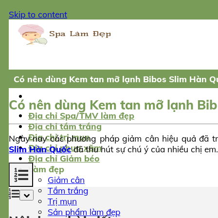
Skip to content
Có nên dùng Kem tan mỡ lạnh Bibos Slim Hàn Q
Có nên dùng Kem tan mỡ lạnh Bi
Địa chỉ Spa/TMV làm đẹp
Địa chỉ tắm trắng
Địa chỉ trị mụn
Ngày nay các phương pháp giảm cân hiệu quả đã t
Địa chỉ phun xăm
Slim Hàn Quốc
đã thu hút sự chú ý của nhiều chị em
Địa chỉ Giảm béo
Làm đẹp
Giảm cân
Tắm trắng
Trị mụn
Sản phẩm làm đẹp