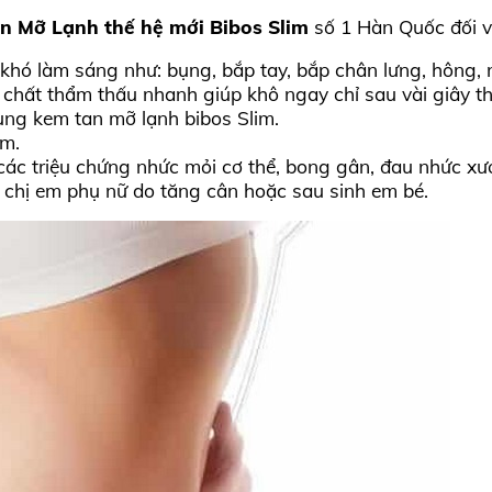
 Mỡ Lạnh thế hệ mới Bibos Slim
số 1 Hàn Quốc đối vớ
 khó làm sáng như: bụng, bắp tay, bắp chân lưng, hông,
chất thẩm thấu nhanh giúp khô ngay chỉ sau vài giây th
ụng kem tan mỡ lạnh bibos Slim.
ym.
ác triệu chứng nhức mỏi cơ thể, bong gân, đau nhức xư
 chị em phụ nữ do tăng cân hoặc sau sinh em bé.