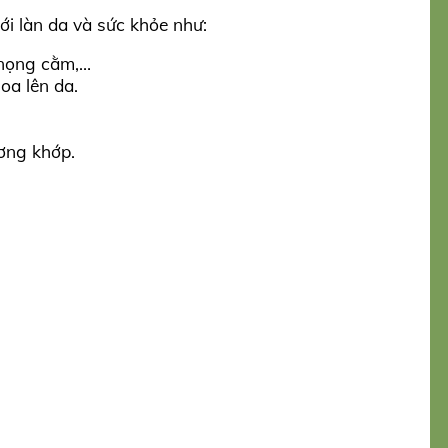
i làn da và sức khỏe như:
 nọng cằm,…
oa lên da.
ơng khớp.