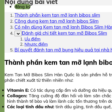
Nội dung bài viết
đăng ký
Thành phần kem tan mỡ lạnh bibos slim
Công dụng kem tan mỡ lạnh bibos Slim
Có nên dùng Kem tan mỡ lạnh Bibos Slim Hà
Đánh giá chi tiết kem tan mỡ Bibos Slim
Ưu điểm
Nhược điểm
Bí quyết đánh tan mỡ bụng hiệu quả tại nhà 
Thành phần kem tan mỡ lạnh bibo
Kem Tan Mỡ Bibos Slim Hàn Quốc là sản phẩm hỗ trợ
phần chiết xuất từ thiên nhiên như:
Vitamin E:
Có tác dụng cấp ẩm và dưỡng da hiệu quả.
Collagen:
Tăng cường độ đàn hồi và làm săn chắc ch
hình thành tế bào và làm lành các tổn thương trên da
Các loại tinh dầu như:
tinh dầu gừng, tinh dầu quế, 