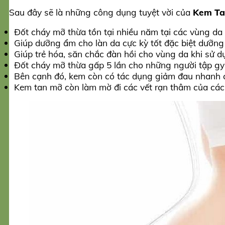
Sau đây sẽ là những công dụng tuyệt vời của
Kem Tan
Đốt cháy mỡ thừa tồn tại nhiều năm tại các vùng da
Giúp dưỡng ẩm cho làn da cực kỳ tốt đặc biệt dưỡng 
Giúp trẻ hóa, săn chắc đàn hồi cho vùng da khi sử d
Đốt cháy mỡ thừa gấp 5 lần cho những người tập g
Bên cạnh đó, kem còn có tác dụng giảm đau nhanh c
Kem tan mỡ còn làm mờ đi các vết rạn thâm của các