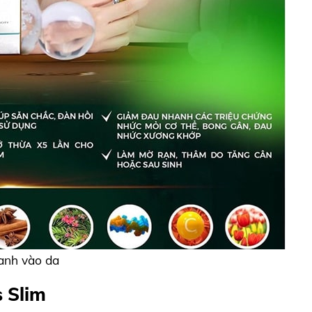
anh vào da
 Slim