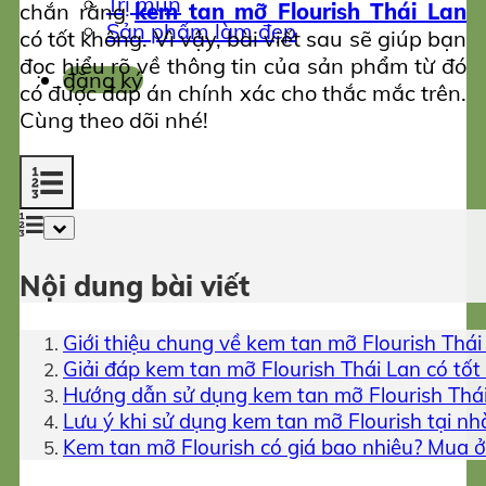
Trị mụn
chắn rằng
kem tan mỡ Flourish Thái Lan
Sản phẩm làm đẹp
có tốt không. Vì vậy, bài viết sau sẽ giúp bạn
đọc hiểu rõ về thông tin của sản phẩm từ đó
đăng ký
có được đáp án chính xác cho thắc mắc trên.
Cùng theo dõi nhé!
Nội dung bài viết
Giới thiệu chung về kem tan mỡ Flourish Thái
Giải đáp kem tan mỡ Flourish Thái Lan có tốt
Hướng dẫn sử dụng kem tan mỡ Flourish Thá
Lưu ý khi sử dụng kem tan mỡ Flourish tại nh
Kem tan mỡ Flourish có giá bao nhiêu? Mua 