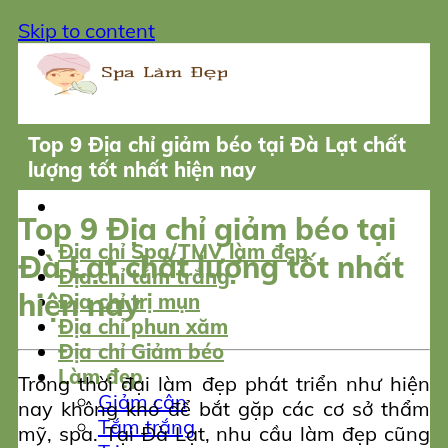
Skip to content
Top 9 Địa chỉ giảm béo tại Đà Lạt chất
lượng tốt nhất hiện nay
Top 9 Địa chỉ giảm béo tại
Địa chỉ Spa/TMV làm đẹp
Đà Lạt chất lượng tốt nhất
Địa chỉ tắm trắng
hiện nay
Địa chỉ trị mụn
Địa chỉ phun xăm
Địa chỉ Giảm béo
Làm đẹp
Trong thời đại làm đẹp phát triển như hiện
Giảm cân
nay không khó để bắt gặp các cơ sở thẩm
Tắm trắng
mỹ, spa. Tại Đà Lạt, nhu cầu làm đẹp cũng