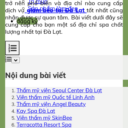
Trị mụn
trở nên phổ biến và địa chỉ nào cung cấp
Sản phẩm làm đẹp
dịch vụ
giảm béo tại Đà Lạt
tốt nhất cũng
nhận được sự quan tâm. Bài viết dưới đây sẽ
đăng ký
cung cấp cho bạn một số địa chỉ spa chất
lượng nhất tại Đà Lạt.
Nội dung bài viết
Thẩm mỹ viện Seoul Center Đà Lạt
Viện thẩm mỹ Quốc tế Linh Anh
Thẩm mỹ viện Angel Beauty
Kay Spa Đà Lạt
Viện thẩm mỹ SkinBee
Terracotta Resort Spa