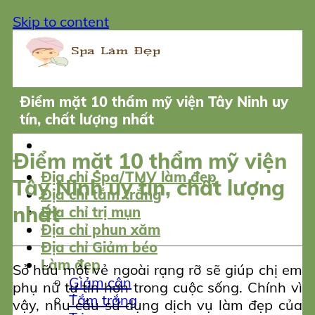
Skip to content
Điểm mặt 10 thẩm mỹ viện Tây Ninh uy
tín, chất lượng nhất
Điểm mặt 10 thẩm mỹ viện
Địa chỉ Spa/TMV làm đẹp
Tây Ninh uy tín, chất lượng
Địa chỉ tắm trắng
nhất
Địa chỉ trị mụn
Địa chỉ phun xăm
Địa chỉ Giảm béo
Làm đẹp
Sở hữu một vẻ ngoài rạng rỡ sẽ giúp chị em
Giảm cân
phụ nữ tự tin hơn trong cuộc sống. Chính vì
Tắm trắng
vậy, nhu cầu sử dụng dịch vụ làm đẹp của