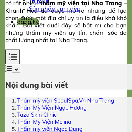
Trị mụn
có rất nhiều
thẩm mỹ viện tại Nha Trang
–
Sản phẩm làm đẹp
Khánh Hòa đã được mở ra nhưng để lựa
chọn được một địa chỉ uy tín là điều khá khó
đăng ký
khăn. Bài viết dưới đây sẽ bật mí cho bạn
những thẩm mỹ viện uy tín, chăm sóc da
chất lượng nhất tại Nha Trang.
Nội dung bài viết
Thẩm mỹ viện SeoulSpa.Vn Nha Trang
Thẩm Mỹ Viện Ngọc Hường
Taza Skin Clinic
Thẩm Mỹ Viện Melina
Thẩm mỹ viện Ngọc Dung