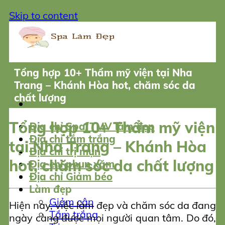
Skip to content
Tổng hợp 10+ Thẩm mỹ viện tại Nha
Trang – Khánh Hòa hot, chăm sóc da
chất lượng
Tổng hợp 10+ Thẩm mỹ viện
Địa chỉ Spa/TMV làm đẹp
Địa chỉ tắm trắng
tại Nha Trang – Khánh Hòa
Địa chỉ trị mụn
hot, chăm sóc da chất lượng
Địa chỉ phun xăm
Địa chỉ Giảm béo
Làm đẹp
Giảm cân
Hiện nay, việc làm đẹp và chăm sóc da đang
Tắm trắng
ngày càng được mọi người quan tâm. Do đó,