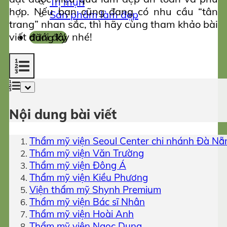
Trị mụn
hợp. Nếu bạn cũng đang có nhu cầu “tân
Sản phẩm làm đẹp
trang” nhan sắc, thì hãy cùng tham khảo bài
viết dưới đây nhé!
đăng ký
Nội dung bài viết
Thẩm mỹ viện Seoul Center chi nhánh Đà Nẵ
Thẩm mỹ viện Văn Trường
Thẩm mỹ viện Đông Á
Thẩm mỹ viện Kiều Phương
Viện thẩm mỹ Shynh Premium
Thẩm mỹ viện Bác sĩ Nhân
Thẩm mỹ viện Hoài Anh
Thẩm mỹ viện Ngọc Dung