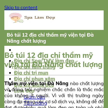
Skip to content
Bỏ túi 12 địa chỉ thẩm mỹ viện tại Đà
Nẵng chất lượng
Bỏ túi 12 địa chỉ thẩm mỹ
Địa chỉ Spa/TMV làm đẹp
viện tại Đà Nẵng chất lượng
Địa chỉ tắm trắng
Địa chỉ trị mụn
Địa chỉ phun xăm
Thẩm mỹ viện tại Đà Nẵng
nào chất lượng
Địa chỉ Giảm béo
và đáng trải nghiệm chắc chắn là thắc mắc
Làm đẹp
của không ít người. Vì với thị trường ngày
Giảm cân
càng đa dạng các cơ sở dịch vụ, không dễ để
Tắm trắng
đạt được hiệu quả làm đẹp an toàn và phù