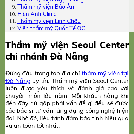
Thẩm mỹ viện Bảo Ân
Hiền Anh Clinic
Thẩm mỹ viện Linh Châu
Viện thẩm mỹ Quốc Tế QC
Thẩm mỹ viện Seoul Center
chi nhánh Đà Nẵng
Đứng đầu trong top địa chỉ
thẩm mỹ viện tại
Đà Nẵng
uy tín, Thẩm mỹ viện Seoul Center
luôn được yêu thích và đánh giá cao với
chuyên môn lâu năm. Mỗi khách hàng khi
đến đây dù gặp phải vấn đề gì đều sẽ được
các bác sĩ tư vấn, ứng dụng công nghệ hiện
đại. Nhờ đó, liệu trình đảm bảo tính hiệu quả
và an toàn tốt nhất.