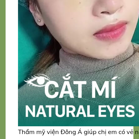
Thẩm mỹ viện Đông Á giúp chị em có vẻ ng