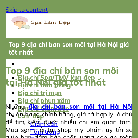
Skip to content
Top 9 địa chỉ bán son môi tại Hà Nội giá
tốt nhất
Top 9 địa chỉ bán son môi
Địa chỉ Spa/TMV làm đẹp
tại Hà Nội giá tốt nhất
Địa chỉ tắm trắng
Địa chỉ trị mụn
Địa chỉ phun xăm
Những
địa chỉ bán son môi tại Hà Nội
Địa chỉ Giảm béo
chuẩn hàng chính hãng, giá cả hợp lý là chủ
Làm đẹp
đề tìm kiếm được nhiều chị em quan tâm.
Giảm cân
Mua son môi tại shop mỹ phẩm uy tín sẽ
Tắm trắng
giúp bạn đảm bảo chất lượng son an toàn