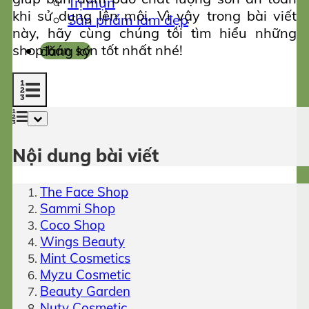
Trị mụn
khi sử dụng lên môi. Vì vậy trong bài viết
Sản phẩm làm đẹp
này, hãy cùng chúng tôi tìm hiểu những
shop bán son tốt nhất nhé!
đăng ký
Nội dung bài viết
The Face Shop
Sammi Shop
Coco Shop
Wings Beauty
Mint Cosmetics
Myzu Cosmetic
Beauty Garden
Nuty Cosmetic