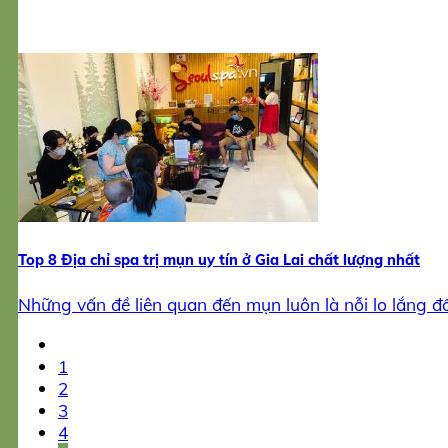
Top 8 Địa chỉ spa trị mụn uy tín ở Gia Lai chất lượng nhất
Những vấn đề liên quan đến mụn luôn là nỗi lo lắng đối
1
2
3
4