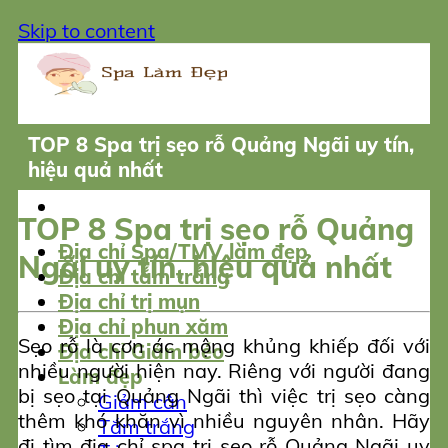
Skip to content
TOP 8 Spa trị sẹo rỗ Quảng Ngãi uy tín,
hiệu quả nhất
TOP 8 Spa trị sẹo rỗ Quảng
Địa chỉ Spa/TMV làm đẹp
Ngãi uy tín, hiệu quả nhất
Địa chỉ tắm trắng
Địa chỉ trị mụn
Địa chỉ phun xăm
Sẹo rỗ là cơn ác mộng khủng khiếp đối với
Địa chỉ Giảm béo
nhiều người hiện nay. Riêng với người đang
Làm đẹp
bị sẹo tại Quảng Ngãi thì việc trị sẹo càng
Giảm cân
thêm khó khăn vì nhiều nguyên nhân. Hãy
Tắm trắng
đi tìm địa chỉ spa trị sẹo rỗ Quảng Ngãi uy