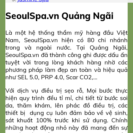
SeoulSpa.vn Quảng Ngãi
Là một hệ thống thẩm mỹ hàng đầu Việt
Nam, SeoulSpa.vn hiện có 80 chi nhánh
trong và ngoài nước. Tại Quảng Ngãi,
SeoulSpa.vn đã thành công ghi được dấu ấn
tuyệt vời trong lòng khách hàng nhờ các
phương pháp làm đẹp an toàn và hiệu quả
như SEL 5.0, PRP 4.0, Scar CO2,…
Với dịch vụ điều trị sẹo rỗ, Mọi bước thực
hiện quy trình đều tỉ mỉ, chi tiết từ bước soi
da, thăm khám, lên phác đồ điều trị, các
thiết bị dụng cụ luôn đảm bảo về vệ sinh,
sát khuất 100% trước khi sử dụng. Chính
những hoạt động nhỏ này đã mang đến sự