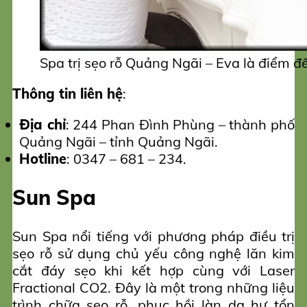
Spa trị sẹo rỗ Quảng Ngãi – Eva là điểm đ
Thông tin liên hệ
:
Địa chỉ
: 244 Phan Đình Phùng – thành phố
Quảng Ngãi – tỉnh Quảng Ngãi.
Hotline
: 0347 – 681 – 234.
Sun Spa
Sun Spa nổi tiếng với phương pháp điều trị
sẹo rỗ sử dụng chủ yếu công nghệ lăn kim
cắt đáy sẹo khi kết hợp cùng với Laser
Fractional CO2. Đây là một trong những liệu
trình chữa sẹo rỗ, phục hồi làn da hư tổn