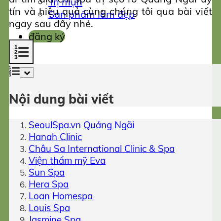
Trị mụn
tín và hiệu quả cùng chúng tôi qua bài viết
Sản phẩm làm đẹp
ngay sau đây nhé.
đăng ký
Nội dung bài viết
SeoulSpa.vn Quảng Ngãi
Hanah Clinic
Châu Sa International Clinic & Spa
Viện thẩm mỹ Eva
Sun Spa
Hera Spa
Loan Homespa
Louis Spa
Jasmine Spa